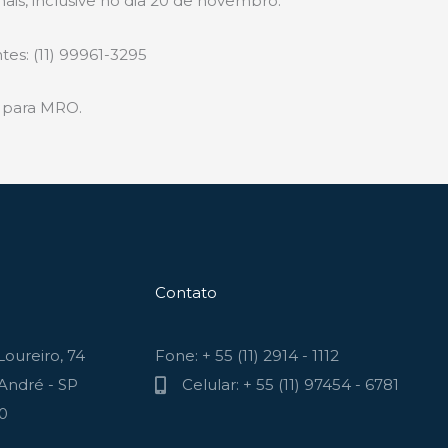
ais, inclusive no dia 20 de novembro.
tes: (11) 99961-3295
s para MRO.
Contato
oureiro, 74
Fone: + 55 (11) 2914 - 1112
André - SP
Celular: + 55 (11) 97454 - 6781
70