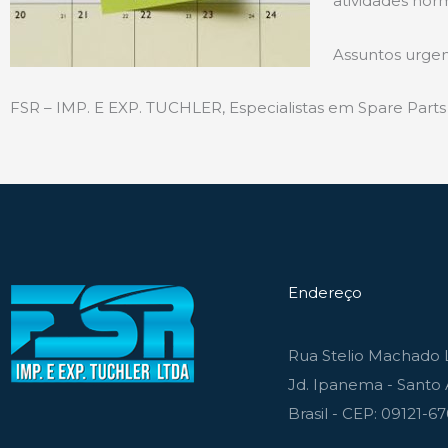
atividades norm
Assuntos urgen
FSR – IMP. E EXP. TUCHLER, Especialistas em Spare Part
Endereço
Rua Stelio Machado L
Jd. Ipanema - Santo 
Brasil - CEP: 09121-6