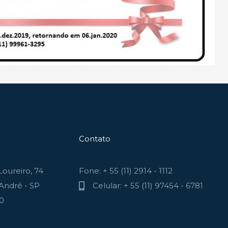
Contato
oureiro, 74
Fone: + 55 (11) 2914 - 1112
André - SP
Celular: + 55 (11) 97454 - 6781
70