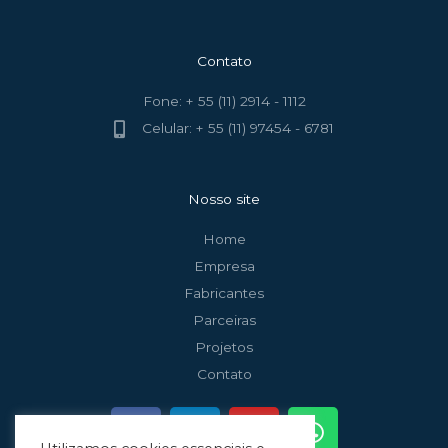
Contato
Fone: + 55 (11) 2914 - 1112
Celular: + 55 (11) 97454 - 6781
Nosso site
Home
Empresa
Fabricantes
Parceiras
Projetos
Contato
F
L
Y
W
a
i
o
h