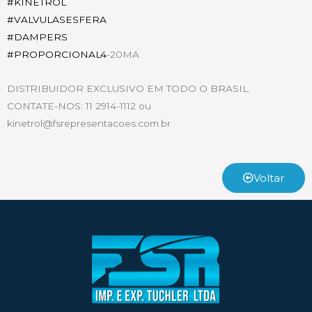
#
KINETROL
#
VALVULASESFERA
#
DAMPERS
#
PROPORCIONAL4
-20MA
DISTRIBUIDOR EXCLUSIVO EM TODO O BRASIL.
CONTATE-NOS: 11 2914-1112 ou
kinetrol@fsrepresentacoes.com.br
Voltar