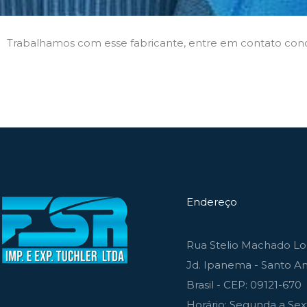
Trabalhamos com esse fabricante, entre em contato con
Endereço
Rua Stelio Machado Lou
Jd. Ipanema - Santo An
Brasil - CEP: 09121-670
Horário: Segunda a Sext