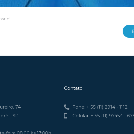
osco!
Contato
reiro, 74
Fone: + 55 (11) 2914 - 1112
dré - SP
Celular: + 55 (11) 97454 - 67
a-feira 08:00 às 17:00h