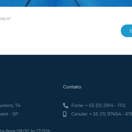
osco!
Contato
reiro, 74
Fone: + 55 (11) 2914 - 1112
dré - SP
Celular: + 55 (11) 97454 - 67
a-feira 08:00 às 17:00h