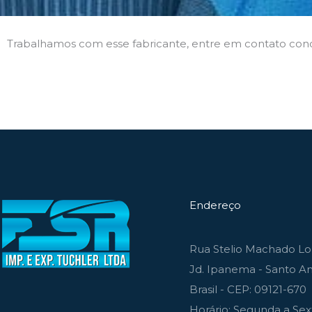
Trabalhamos com esse fabricante, entre em contato con
Endereço
Rua Stelio Machado Lou
Jd. Ipanema - Santo An
Brasil - CEP: 09121-670
Horário: Segunda a Sext