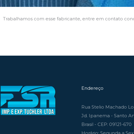
Trabalhamos com esse fabricante, entre em contato con
Endereço
Rua Stelio Machado Lou
Jd. Ipanema - Santo An
Brasil - CEP: 09121-670
Horário: Segunda a Sext