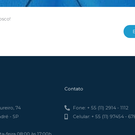
osco!
Contato
reiro, 74
Fone: + 55 (11) 2914 - 1112
dré - SP
Celular: + 55 (11) 97454 - 67
a-feira 08:00 às 17:00h