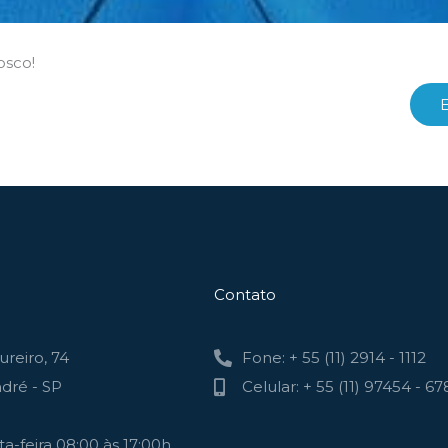
osco!
Contato
reiro, 74
Fone: + 55 (11) 2914 - 1112
dré - SP
Celular: + 55 (11) 97454 - 67
a-feira 08:00 às 17:00h