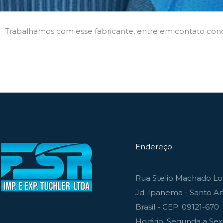
Trabalhamos com esse fabricante, entre em contato con
Endereço
Rua Stelio Machado Lou
Jd. Ipanema - Santo An
Brasil - CEP: 09121-670
Horário: Segunda a Sext