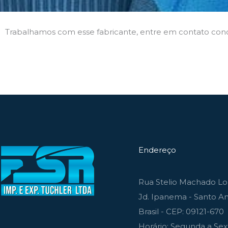
Trabalhamos com esse fabricante, entre em contato con
Endereço
Rua Stelio Machado Lou
Jd. Ipanema - Santo An
Brasil - CEP: 09121-670
Horário: Segunda a Sext