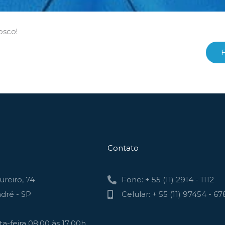
osco!
Contato
reiro, 74
Fone: + 55 (11) 2914 - 1112
dré - SP
Celular: + 55 (11) 97454 - 67
a-feira 08:00 às 17:00h