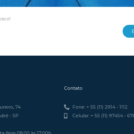
osco!
Contato
reiro, 74
Fone: + 55 (11) 2914 - 1112
dré - SP
Celular: + 55 (11) 97454 - 67
a-feira 08:00 às 17:00h