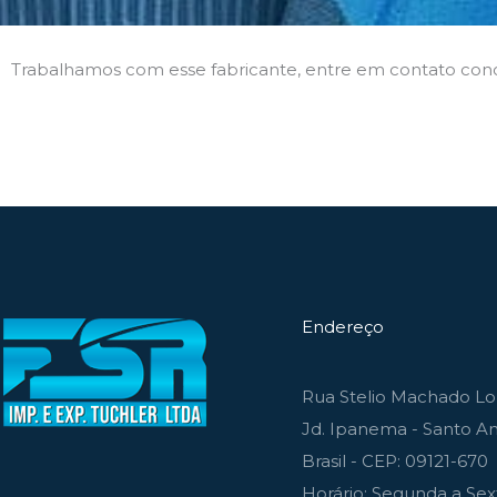
Trabalhamos com esse fabricante, entre em contato con
Endereço
Rua Stelio Machado Lou
Jd. Ipanema - Santo An
Brasil - CEP: 09121-670
Horário: Segunda a Sext