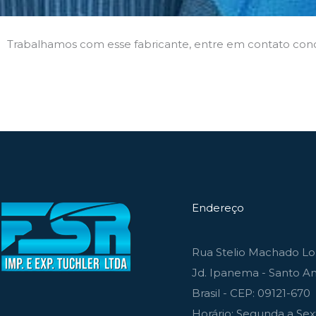
Trabalhamos com esse fabricante, entre em contato con
Endereço
Rua Stelio Machado Lou
Jd. Ipanema - Santo An
Brasil - CEP: 09121-670
Horário: Segunda a Sext