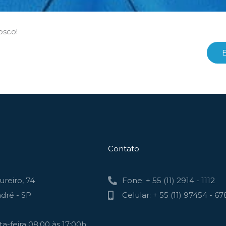
osco!
Contato
reiro, 74
Fone: + 55 (11) 2914 - 1112
dré - SP
Celular: + 55 (11) 97454 - 67
a-feira 08:00 às 17:00h