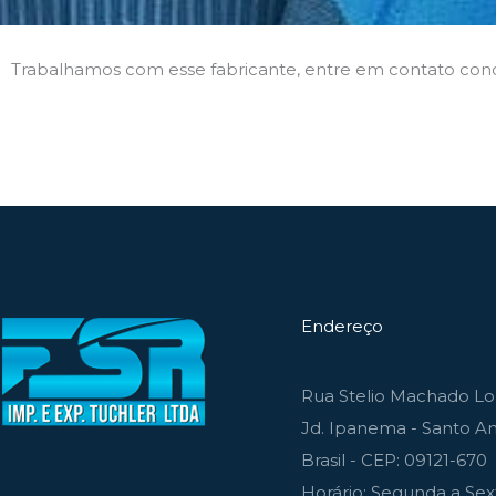
Trabalhamos com esse fabricante, entre em contato con
Endereço
Rua Stelio Machado Lou
Jd. Ipanema - Santo An
Brasil - CEP: 09121-670
Horário: Segunda a Sext