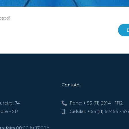
osco!
Contato
reiro, 74
Fone: + 55 (11) 2914 - 1112
dré - SP
Celular: + 55 (11) 97454 - 67
a-feira 08:00 às 17:00h