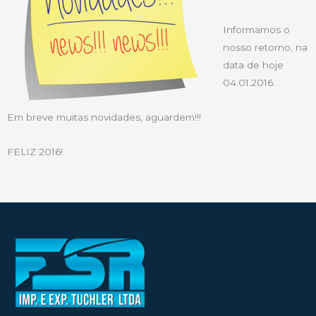
Informamos o
nosso retorno, na
data de hoje
04.01.2016.
Em breve muitas novidades, aguardem!!!
FELIZ 2016!