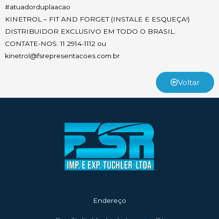
#atuadorduplaacao
KINETROL – FIT AND FORGET (INSTALE E ESQUEÇA!)
DISTRIBUIDOR EXCLUSIVO EM TODO O BRASIL.
CONTATE-NOS: 11 2914-1112 ou
kinetrol@fsrepresentacoes.com.br
Voltar
Endereço