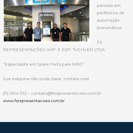
parceira em
periféricos de
automação
pneumática!
FS
REPRESENTAÇÕES-IMP. E EXP. TUCHLER LTDA
“Especialista em Spare Parts para MRO”
Sua máquina não pode parar, contate-nos!
(11) 2914-1112 – contato@fsrepresentacoes.com.br
www.fsrepresentacoes.com.br