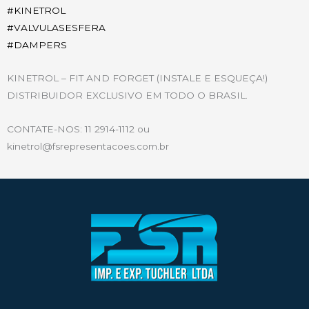
#
KINETROL
#
VALVULASESFERA
#
DAMPERS
KINETROL – FIT AND FORGET (INSTALE E ESQUEÇA!)
DISTRIBUIDOR EXCLUSIVO EM TODO O BRASIL.
CONTATE-NOS: 11 2914-1112 ou
kinetrol@fsrepresentacoes.com.br