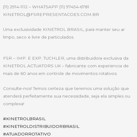
(11) 2914-1112 – WHATSAPP (11) 97454-6781
KINETROL@FSREPRESENTACOES.COM.BR
Uma exclusividade KINETROL BRASIL, para manter seu ar
limpo, seco e livre de particulados.
FSR – IMP. E EXP. TUCHLER, uma distribuidora exclusiva da
KINETROL ACTUATORS UK – fabricante com experiencia de
mais de 60 anos em controle de movimentos rotativos.
Consulte-nos! Temos certeza que teremos uma solução que
atenderá perfeitamente sua necessidade, seja ela simples ou
complexa!
#
KINETROLBRASIL
#
KINETROLDISTRIBUIDORBRASIL
#
ATUADORROTATIVO