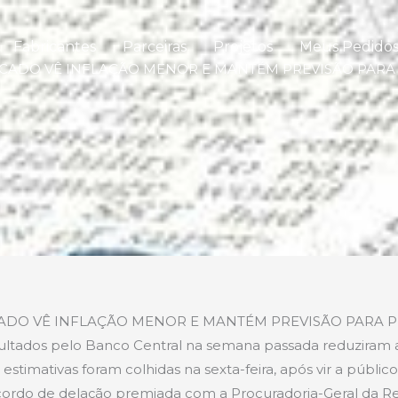
Fabricantes
Parceiras
Projetos
Meus Pedido
RCADO VÊ INFLAÇÃO MENOR E MANTÉM PREVISÃO PARA 
CADO VÊ INFLAÇÃO MENOR E MANTÉM PREVISÃO PARA P
ltados pelo Banco Central na semana passada reduziram a 
 estimativas foram colhidas na sexta-feira, após vir a públic
ordo de delação premiada com a Procuradoria-Geral da R