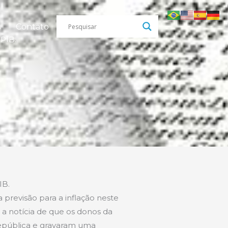
s
Contato
PIB.
IB.
previsão para a inflação neste
o a notícia de que os donos da
epública e gravaram uma