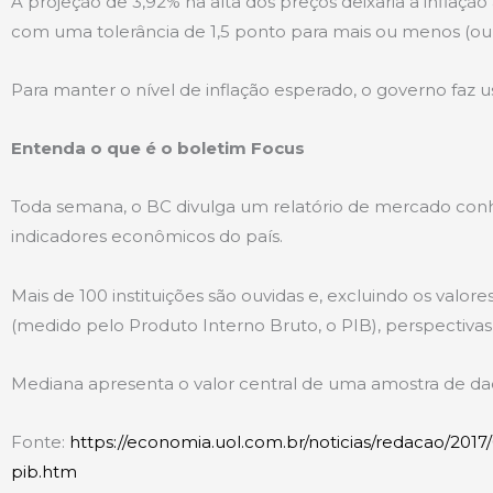
A projeção de 3,92% na alta dos preços deixaria a inflaçã
com uma tolerância de 1,5 ponto para mais ou menos (ou s
Para manter o nível de inflação esperado, o governo faz us
Entenda o que é o boletim Focus
Toda semana, o BC divulga um relatório de mercado conh
indicadores econômicos do país.
Mais de 100 instituições são ouvidas e, excluindo os va
(medido pelo Produto Interno Bruto, o PIB), perspectivas 
Mediana apresenta o valor central de uma amostra de da
Fonte:
https://economia.uol.com.br/noticias/redacao/20
pib.htm