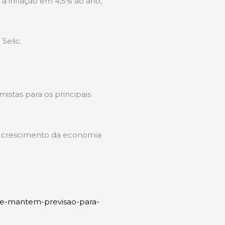
 a inflação em 4,5% ao ano,
Selic.
stas para os principais
do crescimento da economia
r-e-mantem-previsao-para-