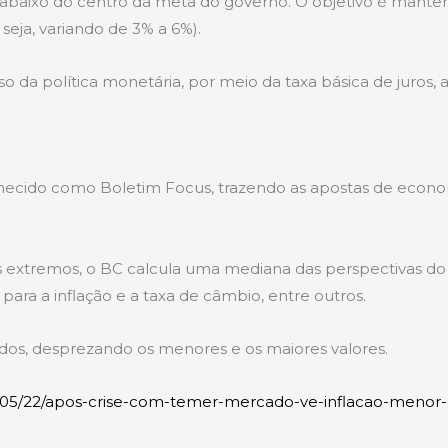
o abaixo do centro da meta do governo. O objetivo é manter
eja, variando de 3% a 6%).
o da política monetária, por meio da taxa básica de juros, a 
ecido como Boletim Focus, trazendo as apostas de economi
lores extremos, o BC calcula uma mediana das perspectivas 
para a inflação e a taxa de câmbio, entre outros.
dos, desprezando os menores e os maiores valores.
17/05/22/apos-crise-com-temer-mercado-ve-inflacao-meno