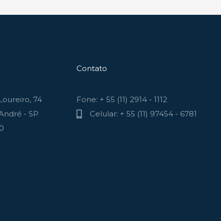
Contato
oureiro, 74
Fone: + 55 (11) 2914 - 1112
André - SP
Celular: + 55 (11) 97454 - 6781
70