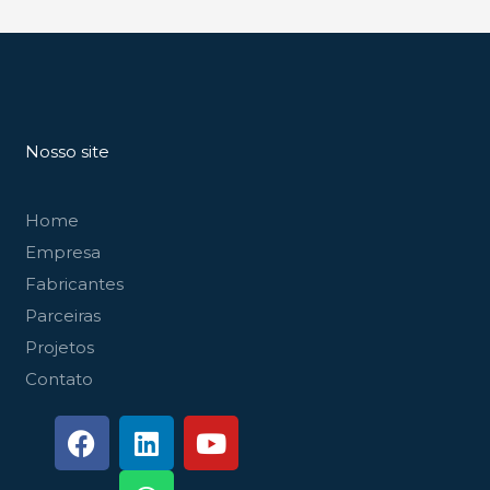
Nosso site
Home
Empresa
Fabricantes
Parceiras
Projetos
Contato
F
L
W
Y
a
i
h
o
c
n
a
u