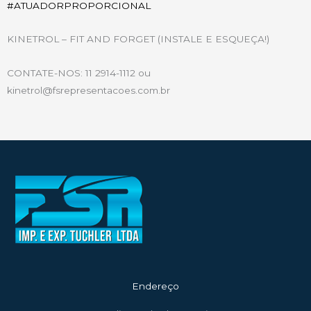
#
ATUADORPROPORCIONAL
KINETROL – FIT AND FORGET (INSTALE E ESQUEÇA!)
CONTATE-NOS: 11 2914-1112 ou
kinetrol@fsrepresentacoes.com.br
Endereço