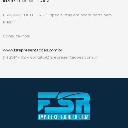
#
PULSOTRONICBRASIL
FSR-IMP.TUCHLER – “Especialistas em spare parts para
MRO!”
Consulte-nos!
www.fsrepresentacoes.com.br
(11) 2914-1112 – contato@fsrepresentacoes.com.br