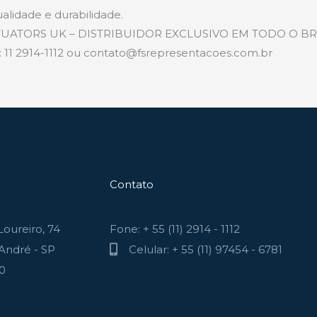
alidade e durabilidade.
UATORS UK – DISTRIBUIDOR EXCLUSIVO EM TODO O BRA
11 2914-1112 ou contato@fsrepresentacoes.com.br
Contato
oureiro, 74
Fone: + 55 (11) 2914 - 1112
André - SP
Celular: + 55 (11) 97454 - 6781
70