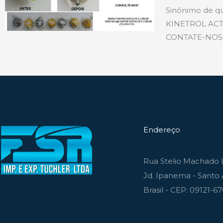
Sinônimo de qu
KINETROL ACT
CONTATE-NOS: 
Endereço
Rua Stelio Machado L
Jd. Ipanema - Santo 
Brasil - CEP: 09121-6