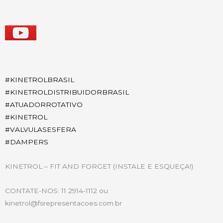
#
KINETROLBRASIL
#
KINETROLDISTRIBUIDORBRASIL
#
ATUADORROTATIVO
#
KINETROL
#
VALVULASESFERA
#
DAMPERS
KINETROL – FIT AND FORGET (INSTALE E ESQUEÇA!)
CONTATE-NOS: 11 2914-1112 ou
kinetrol@fsrepresentacoes.com.br