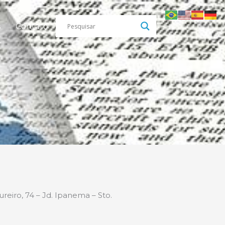
s
Contato
iro, 74 – Jd. Ipanema – Sto.