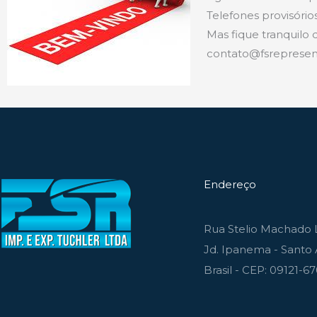
Telefones provisório
Mas fique tranquilo
contato@fsrepresen
Endereço
Rua Stelio Machado L
Jd. Ipanema - Santo 
Brasil - CEP: 09121-6