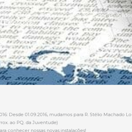
Fabricantes
Parceiras
Projetos
Meus Pedido
ETEMBRO.2016
 Desde 01.09.2016, mudamos para R. Stélio Machado Loure
Prox. ao PQ. da Juventude)
ara conhecer nossas novas instalações!