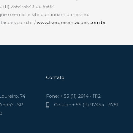
s: (11) 2564-5543 ou 5602
 que o e-mail e site continuam o mesmo:
tacoes.com.br /
www.fsrepresentacoes.com.br
Contato
oureiro, 74
Fone: + 55 (11) 2914 - 1112
André - SP
Celular: + 55 (11) 97454 - 6781
70