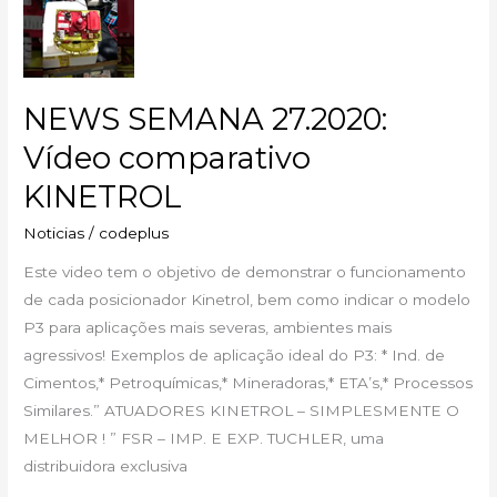
SEMANA
27.2020:
Vídeo
comparativo
NEWS SEMANA 27.2020:
KINETROL
Vídeo comparativo
KINETROL
Noticias
/
codeplus
Este video tem o objetivo de demonstrar o funcionamento
de cada posicionador Kinetrol, bem como indicar o modelo
P3 para aplicações mais severas, ambientes mais
agressivos! Exemplos de aplicação ideal do P3: * Ind. de
Cimentos,* Petroquímicas,* Mineradoras,* ETA’s,* Processos
Similares.” ATUADORES KINETROL – SIMPLESMENTE O
MELHOR ! ” FSR – IMP. E EXP. TUCHLER, uma
distribuidora exclusiva