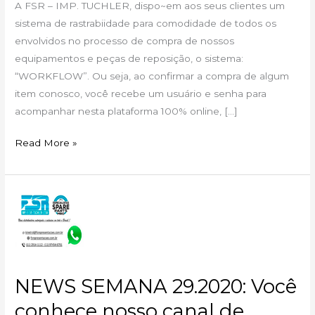
A FSR – IMP. TUCHLER, dispo~em aos seus clientes um
sistema de rastrabiidade para comodidade de todos os
envolvidos no processo de compra de nossos
equipamentos e peças de reposição, o sistema:
“WORKFLOW”. Ou seja, ao confirmar a compra de algum
item conosco, você recebe um usuário e senha para
acompanhar nesta plataforma 100% online, […]
Read More »
NEWS
SEMANA
29.2020:
Você
conhece
NEWS SEMANA 29.2020: Você
nosso
canal
conhece nosso canal de