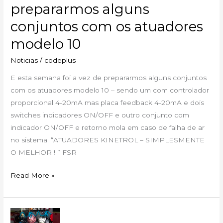
prepararmos alguns
vez
conjuntos com os atuadores
de
prepararmos
modelo 10
alguns
Noticias
/
codeplus
conjuntos
com
E esta semana foi a vez de prepararmos alguns conjuntos
os
com os atuadores modelo 10 – sendo um com controlador
atuadores
proporcional 4-20mA mas placa feedback 4-20mA e dois
modelo
switches indicadores ON/OFF e outro conjunto com
10
indicador ON/OFF e retorno mola em caso de falha de ar
no sistema. “ATUADORES KINETROL – SIMPLESMENTE
O MELHOR ! ” FSR
Read More »
NEWS