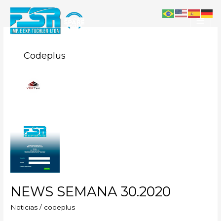
Ir
Men
para
princ
o
conteúdo
Codeplus
NEWS
SEMANA
30.2020
NEWS SEMANA 30.2020
Noticias
/
codeplus