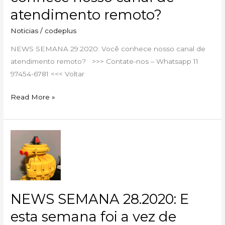
de
atendimento remoto?
atendimento
remoto?
Noticias
/
codeplus
NEWS SEMANA 29.2020: Você conhece nosso canal de
atendimento remoto? >>> Contate-nos – Whatsapp 11
97454-6781 <<< Voltar
Read More »
NEWS
SEMANA
28.2020:
E
esta
NEWS SEMANA 28.2020: E
semana
foi
esta semana foi a vez de
a